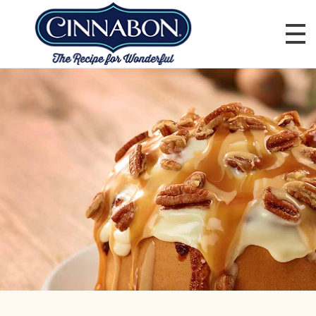
ГОЛОВНА
Cinnabon Ukraine
МЕНЮ
ДОСТАВКА
ПРО НАС
КОНТАКТИ
КАР’ЄРА
ПОШУК МАГАЗИНУ