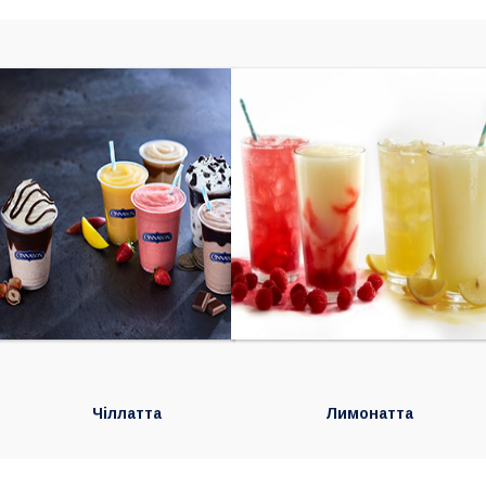
Чіллатта
Лимонатта