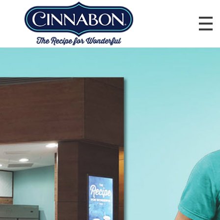
ГОЛОВНА
Cinnabon Ukraine
МЕНЮ
ДОСТАВКА
ПРО НАС
КОНТАКТИ
КАР’ЄРА
ПОШУК МАГАЗИНУ