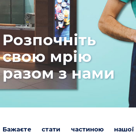
Розпочніть
свою мрію
разом з нами
Бажаєте стати частиною нашої